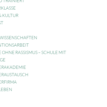
 TRAINIERT
RKLASSE
& KULTUR
ST
WISSENSCHAFTEN
NTIONSARBEIT
 OHNE RASSISMUS – SCHULE MIT
GE
ERAKADEMIE
ERAUSTAUSCH
ERFIRMA
LEBEN