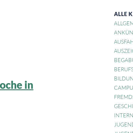
ALLE 
ALLGE
ANKÜN
AUSFA
AUSZE
BEGAB
BERUF
BILDU
oche in
CAMPU
FREMD
GESCH
INTER
JUGEN