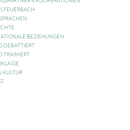
NGSPARTNER & KOOPERATIONEN
S FEUERBACH
SPRACHEN
ICHTE
NATIONALE BEZIEHUNGEN
D DEBATTIERT
 TRAINIERT
RKLASSE
& KULTUR
ST
WISSENSCHAFTEN
NTIONSARBEIT
 OHNE RASSISMUS – SCHULE MIT
GE