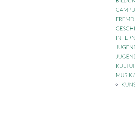
BILDU
CAMPU
FREMD
GESCH
INTER
JUGEN
JUGEND
KULTU
MUSIK 
KUN
NATUR
PRÄVE
SCHULE
COURA