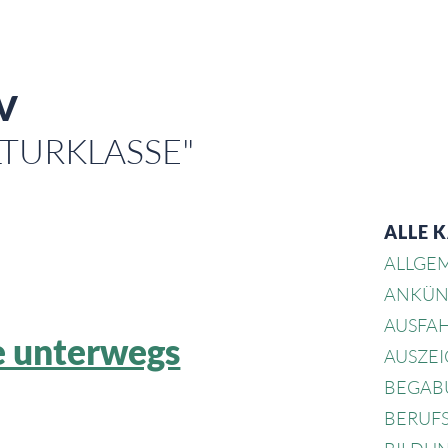
V
LTURKLASSE"
ALLE 
ALLGE
ANKÜN
AUSFA
e unterwegs
AUSZE
BEGAB
BERUF