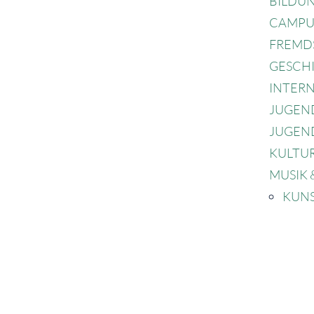
BILDU
CAMPU
FREMD
GESCH
INTER
JUGEN
JUGEND
KULTU
MUSIK 
KUN
NATUR
PRÄVE
SCHULE
COURA