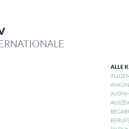
V
NTERNATIONALE
ALLE 
ALLGE
ANKÜN
AUSFA
AUSZE
BEGAB
BERUF