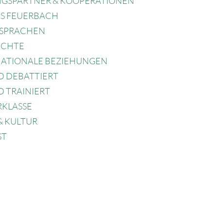
NGSPARTNER & KOOPERATIONEN
S FEUERBACH
SPRACHEN
ICHTE
NATIONALE BEZIEHUNGEN
D DEBATTIERT
 TRAINIERT
RKLASSE
& KULTUR
ST
WISSENSCHAFTEN
NTIONSARBEIT
 OHNE RASSISMUS – SCHULE MIT
GE