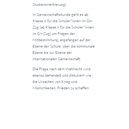
Studienorientierung).
In Gemeinschaftskunde geht es ab
Klasse 8 für die Schüler*innen im G8-
Zug (ab Klasse 9 für die Schüler*innen
im G9-Zug) um Fragen der
Mitbestimmung, angefangen auf der
Ebene der Schule, über die kommunale
Ebene bis zur Ebene der
internationalen Gemeinschaft.
Die Frage nach dem Wahlrecht wird
ebenso behandelt und diskutiert wie
die Ursachen von Krieg und
Möglichkeiten, Frieden zu schaffen.
In WBS geht es um Fragen, wie trotz
begrenzter Ressourcen eine effiziente
und gerechte Verteilung erreicht
werden kann.
Ziel der ökonomischen Bildung ist es,