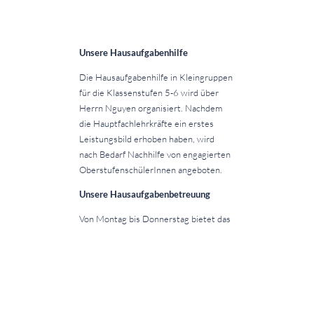
Unsere Hausaufgabenhilfe
Die Hausaufgabenhilfe in Kleingruppen
für die Klassenstufen 5-6 wird über
Herrn Nguyen organisiert. Nachdem
die Hauptfachlehrkräfte ein erstes
Leistungsbild erhoben haben, wird
nach Bedarf Nachhilfe von engagierten
OberstufenschülerInnen angeboten.
Unsere Hausaufgabenbetreuung
Von Montag bis Donnerstag bietet das
Neue Gymnasium Leibniz von 14.00
Uhr bis 15.30 Uhr eine
Hausaufgabenbetreuung an. In erster
Linie erhalten die SchülerInnen hier die
Gelegenheit, ihre Hausaufgaben in
einer ruhigen Atmosphäre zu erledigen