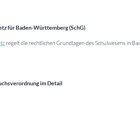
etz für Baden-Württemberg (SchG)
tz
regelt die rechtlichen Grundlagen des Schulwesens in Ba
.
uchsverordnung im Detail
nnen und Schüler sind nach §1 der Schulbesuchsverordnung v
t regelmäßig zu besuchen. Ist ein Schüler aus zwingenden 
erhindert, so ist dies der Schule unter Angabe des Grundes
itzuteilen. Die schriftliche Entschuldigung muss, späteste
derung in der Schule sein. Im Falle einer telefonischen Ent