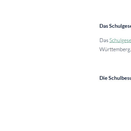
Das Schulges
Das
Schulgese
Württemberg
Die Schu
lbes
Alle Schüleri
den Unterrich
Schulbesuch v
unverzüglich m
Tag der Verhin