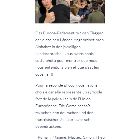
Das Europa-Parlament mit den Flaggen
der einzelnen Länder. Angeordnet nach
Alphabet in der jeweiligen
Landessprache. Nous avons choisi
cette photo pour montrer que nous
nous entendons bien et que c’est les
copains !!!
Pour la seconde photo, nous l’avons
choisie car elle représente un symbole
fort de la paix au sein de l’Union
Européenne. Die Gemeinschaft
zwischen den deutschen und den
französischen Schülern war sehr
beeindruckend.
Romain, Maxime, Mattéo, Simon, Theo