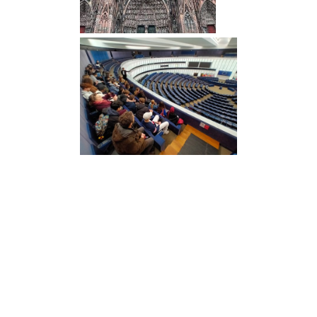
Nous avons visité la cathédrale de
Strasbourg. C’était impressionnant de
voir la beauté de la cathédrale malgré
son âge. Wir haben das Straßburger
Münster besichtigt. Wir haben viele
Fotos gemacht, und es war wirklich
schön.
Nous avons aussi fait une visite guidée
du Parlement Européen. Nous
avons appris plein de choses sur le