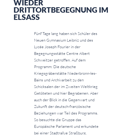
WIEDER
DRITTORTBEGEGNUNG IM
ELSASS
Fünf Tage lang haben sich Schüler des
Neuen Gymnasium Leibniz und des
Lycée Joseph Fourier in der
Begegnungsstätte Centre Albert
Schweitzer getroffen. Auf dem
Programm: Die deutsche
Kriegsgräberstätte Niederbronn-les-
Bains und Archivarbeit zu den
Schicksalen der im Zweiten Weltkrieg
Getöteten und hier Begrabenen. Aber
auch der Blick in die Gegenwart und
Zukunft der deutsch-französische
Beziehungen war Teil des Programms.
So besuchte die Gruppe das
Europäische Parlament und erkundete
bei einer Stadtrallye Straßburg.