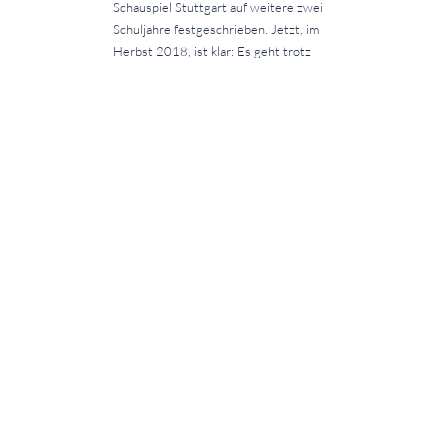
Schauspiel Stuttgart auf weitere zwei
Schuljahre festgeschrieben. Jetzt, im
Herbst 2018, ist klar: Es geht trotz
Intendanzwechsels weiter!
Wir freuen uns auf die Fortsetzung der
Partnerschaft! Vielen Dank an das
Schauspiel Stuttgart! Ansprechpartner
für die Kooperation bei uns an der
Schule ist
Herr Dr. Dengler
.