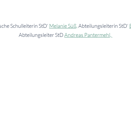
che Schulleiterin StD‘
Melanie Süß,
Abteilungsleiterin StD‘
Abteilungsleiter StD
Andreas Pantermehl,
und Abteilungsleiter StD
Christian Wilkendorf
KONTAKT
Neues Gymnasium Leibniz
0711 / 216-59850
STEM
Klagenfurter Straße 75
0711/216-9559844