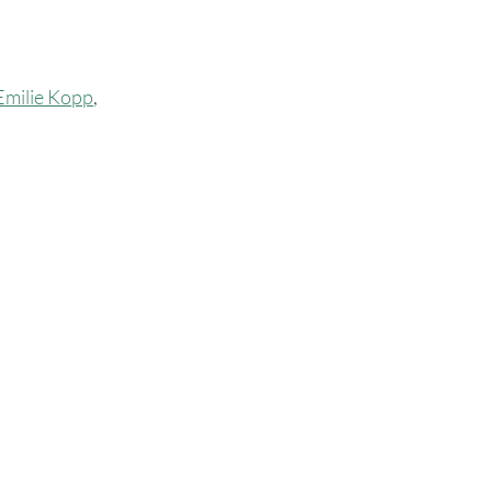
Emilie Kopp
,
ANFAHRT
ANFAHRT AUF GOOGLE MAPS