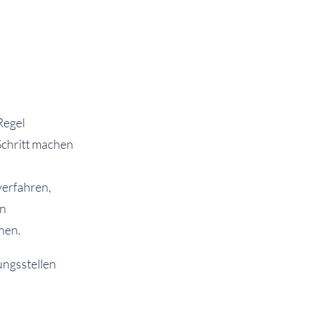
Regel
Schritt machen
verfahren,
en
nen.
ungsstellen