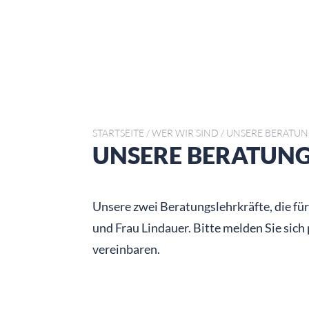
STARTSEITE
/
WER WIR SIND
/
UNSERE BERATUN
UNSERE BERATUN
Unsere zwei Beratungslehrkräfte, die fü
und Frau Lindauer. Bitte melden Sie sich
vereinbaren.