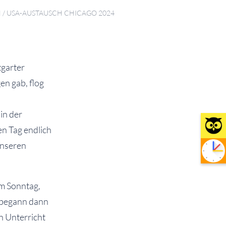
N
/
USA-AUSTAUSCH CHICAGO 2024
tgarter
n gab, flog
in der
n Tag endlich
unseren
m Sonntag,
 begann dann
n Unterricht