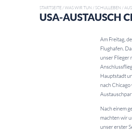
STARTSEITE
/
WAS WIR TUN
/
SCHULLEBEN
/
AUS
USA-AUSTAUSCH C
Am Freitag, d
Flughafen. Da
unser Flieger
Anschlussflie
Hauptstadt un
nach Chicago 
Austauschpar
Nach einem ge
machten wir u
unser erster 