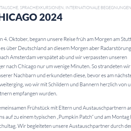
TAUSCHE, SPRACHEXKURSIONEN, INTERNATIONALE BEGEGNUNGE
HICAGO 2024
en 4. Oktober, begann unsere Reise früh am Morgen am Stut
 es über Deutschland an diesem Morgen aber Radarstörunge
 nach Amsterdam verspätet ab und wir verpassten unseren
ger nach Chicago nur um wenige Minuten. So strandeten wir 
serer Nachbarn und erkundeten diese, bevor es am nächste
weiterging, wo wir mit Schildern und Bannern herzlich von 
tnern empfangen wurden.
meinsamen Frühstück mit Eltern und Austauschpartnern a
ns auf zu einem typischen „Pumpkin Patch“ und am Montag
Schultag. Wir begleiteten unsere Austauschpartner durch de