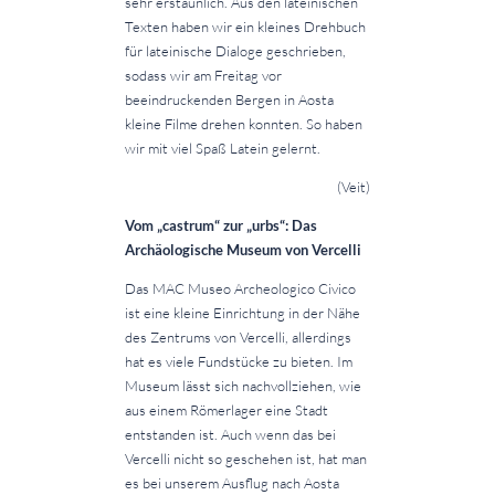
sehr erstaunlich. Aus den lateinischen
Texten haben wir ein kleines Drehbuch
für lateinische Dialoge geschrieben,
sodass wir am Freitag vor
beeindruckenden Bergen in Aosta
kleine Filme drehen konnten. So haben
wir mit viel Spaß Latein gelernt.
(Veit)
Vom „castrum“ zur „urbs“: Das
Archäologische Museum von Vercelli
Das MAC Museo Archeologico Civico
ist eine kleine Einrichtung in der Nähe
des Zentrums von Vercelli, allerdings
hat es viele Fundstücke zu bieten. Im
Museum lässt sich nachvollziehen, wie
aus einem Römerlager eine Stadt
entstanden ist. Auch wenn das bei
Vercelli nicht so geschehen ist, hat man
es bei unserem Ausflug nach Aosta