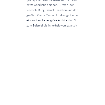
mittelalterlichen sieben Türmen, der
Visconti-Burg, Barock-Palästen und der
großen Piazza Cavour. Und es gibt eine
eindrucksvolle religiöse Architektur. So
zum Beispiel die innerhalb von zwanzig
Jahren und daher sehr einheitlich
wirkende Klosterkirche Sant’Andrea
mit ihrer beeindruckenden Fassade
oder San Cristoforo mit ihren
Renaissance-Fresken. Oder die 1878
eingeweihte Synagoge im
orientalisierenden Stil. Außerdem war
es interessant zu sehen, wie die
verschiedenen Kulturen im Einklang
miteinander gelebt hatten, da die Stadt
einen langen historischen Hintergrund
hat.
(Claire)
… einer italienischen Schule