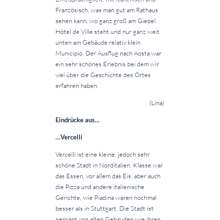
Französisch, was man gut am Rathaus
sehen kann, wo ganz groß am Giebel
Hôtel de Ville steht und nur ganz weit
unten am Gebäude relativ klein
Municipio. Der Ausflug nach Aosta war
ein sehr schönes Erlebnis bei dem wir
viel über die Geschichte des Ortes
erfahren haben.
(Lina)
Eindrücke aus…
…Vercelli
Vercelli ist eine kleine, jedoch sehr
schöne Stadt in Norditalien. Klasse war
das Essen, vor allem das Eis, aber auch
die Pizza und andere italienische
Gerichte, wie Piadina waren nochmal
besser als in Stuttgart. Die Stadt ist
geprägt von alten Gebäuden wie ihren