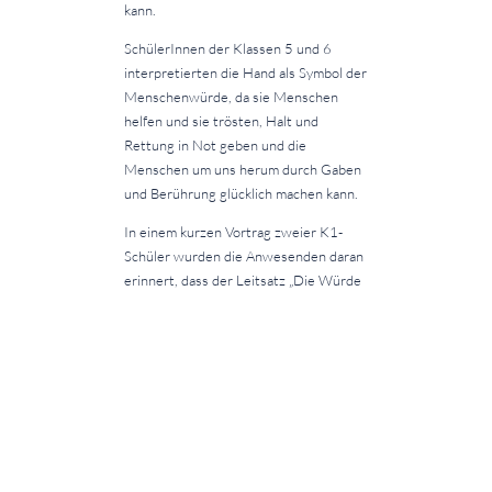
kann.
SchülerInnen der Klassen 5 und 6
interpretierten die Hand als Symbol der
Menschenwürde, da sie Menschen
helfen und sie trösten, Halt und
Rettung in Not geben und die
Menschen um uns herum durch Gaben
und Berührung glücklich machen kann.
In einem kurzen Vortrag zweier K1-
Schüler wurden die Anwesenden daran
erinnert, dass der Leitsatz „Die Würde
des Menschen ist unantastbar“ eine
der Säulen unseren demokratischen
Gesellschaft, dass jedoch leider noch
immer Menschen aus verschiedenen
Gründen auch in unserem Land
diskriminiert werden, dass wir aber alle
etwas dagegen tun können, wenn wir
uns immer wieder daran erinnern, dass