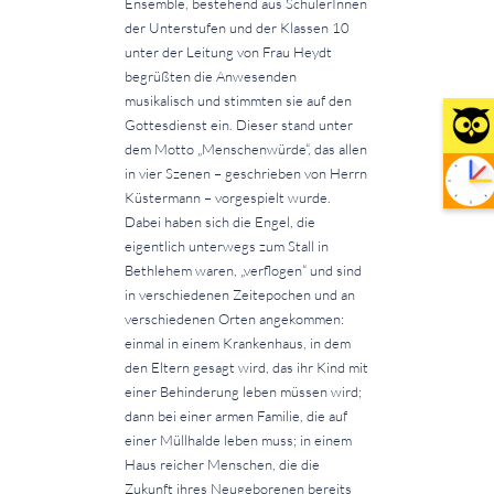
Ensemble, bestehend aus SchülerInnen
der Unterstufen und der Klassen 10
unter der Leitung von Frau Heydt
begrüßten die Anwesenden
musikalisch und stimmten sie auf den
Gottesdienst ein. Dieser stand unter
dem Motto „Menschenwürde“, das allen
in vier Szenen – geschrieben von Herrn
Küstermann – vorgespielt wurde.
Dabei haben sich die Engel, die
eigentlich unterwegs zum Stall in
Bethlehem waren, „verflogen“ und sind
in verschiedenen Zeitepochen und an
verschiedenen Orten angekommen:
einmal in einem Krankenhaus, in dem
den Eltern gesagt wird, das ihr Kind mit
einer Behinderung leben müssen wird;
dann bei einer armen Familie, die auf
einer Müllhalde leben muss; in einem
Haus reicher Menschen, die die
Zukunft ihres Neugeborenen bereits