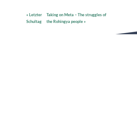
«
Letzter
Taking on Meta – The struggles of
Schultag
the Rohingya people
»
SCHNELLZUGRIFF
PLATTFORMEN
UNSERE HAUSORDNUNG
ONLINEBUCHUNGSSYSTEM
WAS AKTUELL IST
VERTRETUNGSPLAN
SPEISEPLAN
SCHLIESSFÄCHER
KONTAKT
ANFAHRT
Neues Gymnasium Leibniz
ANFAHRT AUF GOOGLE MAPS
Klagenfurter Straße 75
70469
Stuttgart (Feuerbach)