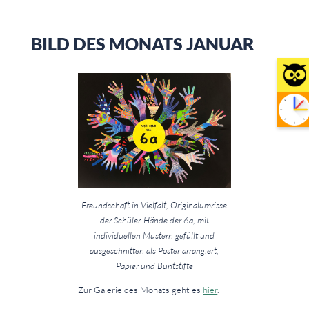
BILD DES MONATS JANUAR
Freundschaft in Vielfalt, Originalumrisse
der Schüler-Hände der 6a, mit
individuellen Mustern gefüllt und
ausgeschnitten als Poster arrangiert,
Papier und Buntstifte
Zur Galerie des Monats geht es
hier
.