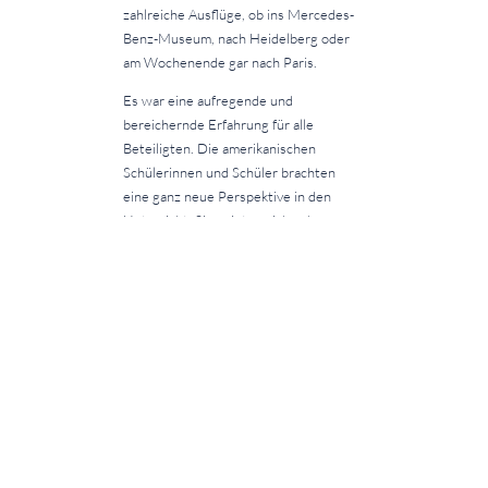
zahlreiche Ausflüge, ob ins Mercedes-
Benz-Museum, nach Heidelberg oder
am Wochenende gar nach Paris.
Es war eine aufregende und
bereichernde Erfahrung für alle
Beteiligten. Die amerikanischen
Schülerinnen und Schüler brachten
eine ganz neue Perspektive in den
Unterricht. Sie zeigten sich sehr
interessiert an der deutschen Kultur
und tauschten sich mit den
Schülerinnen und Schülern über ihre
Erfahrungen und Traditionen aus.
Der Austausch war somit für alle
Beteiligten eine sehr positive
Erfahrung. Unsere Schülerinnen und
Schüler konnten ihr Englisch
verbessern und lernten viel über die
amerikanische Kultur und das Leben in