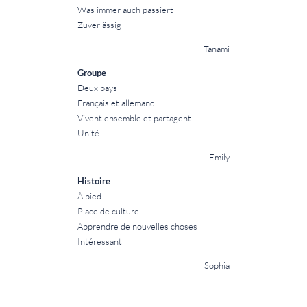
Was immer auch passiert
Zuverlässig
Tanami
Groupe
Deux pays
Français et allemand
Vivent ensemble et partagent
Unité
Emily
Histoire
À pied
Place de culture
Apprendre de nouvelles choses
Intéressant
Sophia
Île
Paix, sérénité