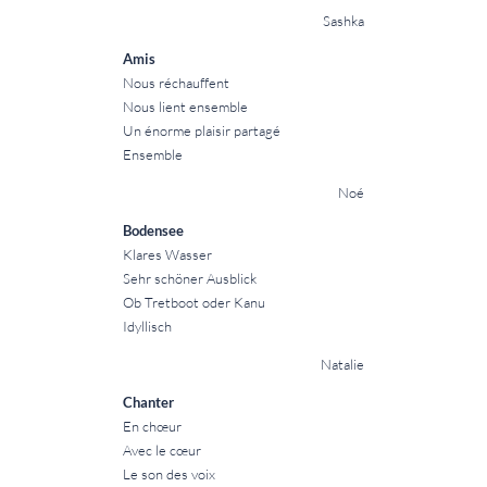
Sashka
Amis
Nous réchauffent
Nous lient ensemble
Un énorme plaisir partagé
Ensemble
Noé
Bodensee
Klares Wasser
Sehr schöner Ausblick
Ob Tretboot oder Kanu
Idyllisch
Natalie
Chanter
En chœur
Avec le cœur
Le son des voix