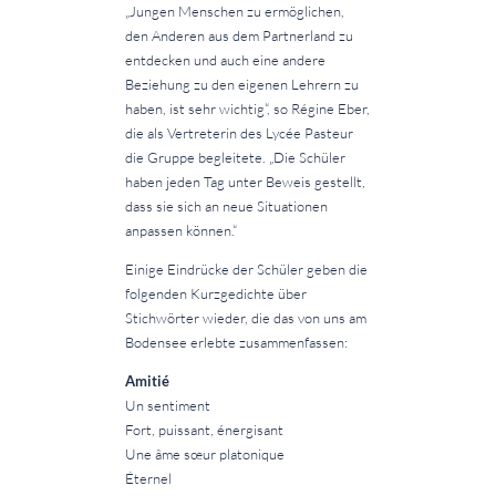
„Jungen Menschen zu ermöglichen,
den Anderen aus dem Partnerland zu
entdecken und auch eine andere
Beziehung zu den eigenen Lehrern zu
haben, ist sehr wichtig“, so Régine Eber,
die als Vertreterin des Lycée Pasteur
die Gruppe begleitete. „Die Schüler
haben jeden Tag unter Beweis gestellt,
dass sie sich an neue Situationen
anpassen können.“
Einige Eindrücke der Schüler geben die
folgenden Kurzgedichte über
Stichwörter wieder, die das von uns am
Bodensee erlebte zusammenfassen:
Amitié
Un sentiment
Fort, puissant, énergisant
Une âme sœur platonique
Éternel