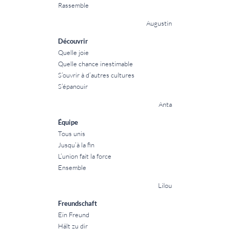
Rassemble
Augustin
Découvrir
Quelle joie
Quelle chance inestimable
S’ouvrir à d’autres cultures
S’épanouir
Anta
Équipe
Tous unis
Jusqu’à la fin
L’union fait la force
Ensemble
Lilou
Freundschaft
Ein Freund
Hält zu dir