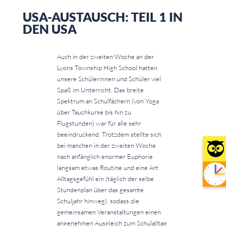
USA-AUSTAUSCH: TEIL 1 IN
DEN USA
Auch in der zweiten Woche an der
Lyons Township High School hatten
unsere Schülerinnen und Schüler viel
Spaß im Unterricht. Das breite
Spektrum an Schulfächern (von Yoga
über Tauchkurse bis hin zu
Flugstunden) war für alle sehr
beeindruckend. Trotzdem stellte sich
bei manchen in der zweiten Woche
nach anfänglich enormer Euphorie
langsam etwas Routine und eine Art
Alltagsgefühl ein (täglich der selbe
Stundenplan über das gesamte
Schuljahr hinweg), sodass die
gemeinsamen Veranstaltungen einen
angenehmen Ausgleich zum Schulalltag