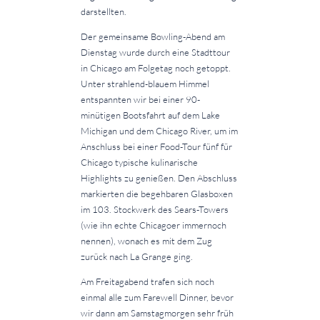
darstellten.
Der gemeinsame Bowling-Abend am
Dienstag wurde durch eine Stadttour
in Chicago am Folgetag noch getoppt.
Unter strahlend-blauem Himmel
entspannten wir bei einer 90-
minütigen Bootsfahrt auf dem Lake
Michigan und dem Chicago River, um im
Anschluss bei einer Food-Tour fünf für
Chicago typische kulinarische
Highlights zu genießen. Den Abschluss
markierten die begehbaren Glasboxen
im 103. Stockwerk des Sears-Towers
(wie ihn echte Chicagoer immernoch
nennen), wonach es mit dem Zug
zurück nach La Grange ging.
Am Freitagabend trafen sich noch
einmal alle zum Farewell Dinner, bevor
wir dann am Samstagmorgen sehr früh