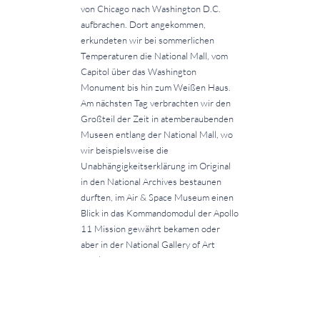
von Chicago nach Washington D.C.
aufbrachen. Dort angekommen,
erkundeten wir bei sommerlichen
Temperaturen die National Mall, vom
Capitol über das Washington
Monument bis hin zum Weißen Haus.
Am nächsten Tag verbrachten wir den
Großteil der Zeit in atemberaubenden
Museen entlang der National Mall, wo
wir beispielsweise die
Unabhängigkeitserklärung im Original
in den National Archives bestaunen
durften, im Air & Space Museum einen
Blick in das Kommandomodul der Apollo
11 Mission gewährt bekamen oder
aber in der National Gallery of Art
Werke von Leonardo da Vinci
bestaunen konnten. Der Montag
beendete unseren Kurztrip nach
Washington D.C. mit einer geführten