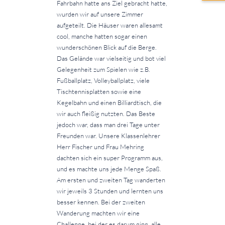
Fahrbahn hatte ans Ziel gebracht hatte,
wurden wir auf unsere Zimmer
aufgeteilt. Die Häuser waren allesamt
cool, manche hatten sogar einen
wunderschönen Blick auf die Berge.
Das Gelände war vielseitig und bot viel
Gelegenheit zum Spielen wie z.B.
Fußballplatz, Volleyballplatz, viele
Tischtennisplatten sowie eine
Kegelbahn und einen Billiardtisch, die
wir auch fleißig nutzten. Das Beste
jedoch war, dass man drei Tage unter
Freunden war. Unsere Klassenlehrer
Herr Fischer und Frau Mehring
dachten sich ein super Programm aus,
und es machte uns jede Menge Spaß.
Am ersten und zweiten Tag wanderten
wir jeweils 3 Stunden und lernten uns
besser kennen. Bei der zweiten
Wanderung machten wir eine
Challenge, bei der es darum ging, alle