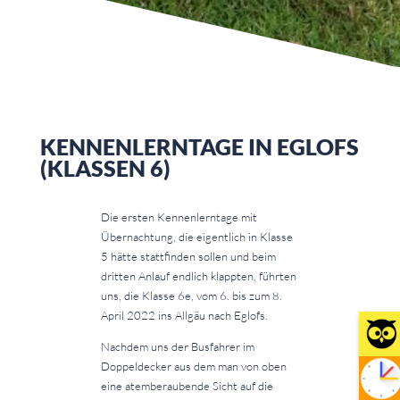
KENNENLERNTAGE IN EGLOFS
(KLASSEN 6)
Die ersten Kennenlerntage mit
Übernachtung, die eigentlich in Klasse
5 hätte stattfinden sollen und beim
dritten Anlauf endlich klappten, führten
uns, die Klasse 6e, vom 6. bis zum 8.
April 2022 ins Allgäu nach Eglofs.
Nachdem uns der Busfahrer im
Doppeldecker aus dem man von oben
eine atemberaubende Sicht auf die