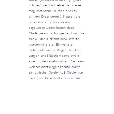
Schüler/innen und Lehrer der Klasse
möglichst schnell durch ein Seil zu
bringen. Die anderen 6. Klassen, die
teils mit uns und teils vor uns
dagewesen waren, hatten diese
Challenge auch schon gemacht und wie
sich auf der Rückfahrt herausstellte,
wurden wir erster. Ein weiterer
Höhepunkt war das Kegeln, bei dem
Jungen- und Mädchenteams jeweils
eine Stunde Kegeln durften. Das Team,
welches nicht Kegeln konnte, durfte
sich zwischen Spielen (z.B. Siedler von
Catan) und Billiard entscheiden. Das
von Frau Mehring selbstentwickelte
Geheimagentenspiel brachte allen
einen spannenden und witzigen letzten
Abend. Das Frühstück in der
Unterkunft war ausgezeichnet, doch
das Abendessen könnte noch etwas