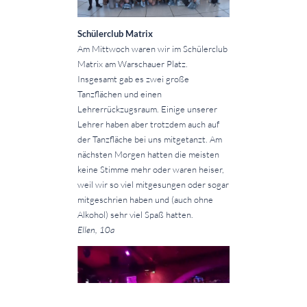
Schülerclub Matrix
Am Mittwoch waren wir im Schülerclub
Matrix am Warschauer Platz.
Insgesamt gab es zwei große
Tanzflächen und einen
Lehrerrückzugsraum. Einige unserer
Lehrer haben aber trotzdem auch auf
der Tanzfläche bei uns mitgetanzt. Am
nächsten Morgen hatten die meisten
keine Stimme mehr oder waren heiser,
weil wir so viel mitgesungen oder sogar
mitgeschrien haben und (auch ohne
Alkohol) sehr viel Spaß hatten.
Ellen, 10a