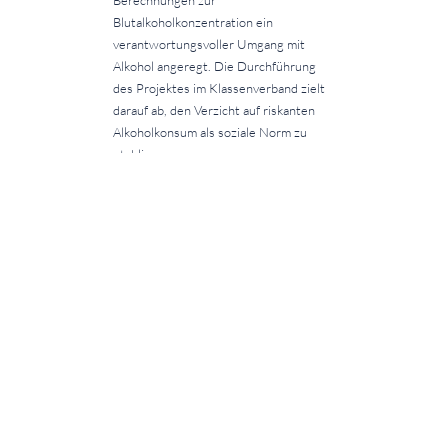
Blutalkoholkonzentration ein
verantwortungsvoller Umgang mit
Alkohol angeregt. Die Durchführung
des Projektes im Klassenverband zielt
darauf ab, den Verzicht auf riskanten
Alkoholkonsum als soziale Norm zu
etablieren.
Beide Klassen gewannen jeweils einen
Geldpreis für eine gemeinsame
Klassenaktivität. Herzlichen
Glückwunsch! Auf Wunsch einiger
Schülerinnen und Schüler wurde ein
Teil des Gewinnes an release Stuttgart
e.V. gespendet. Seit Jahren kooperiert
das Neue Gymnasium Leibniz in der
Suchtprävention mit Release U21.