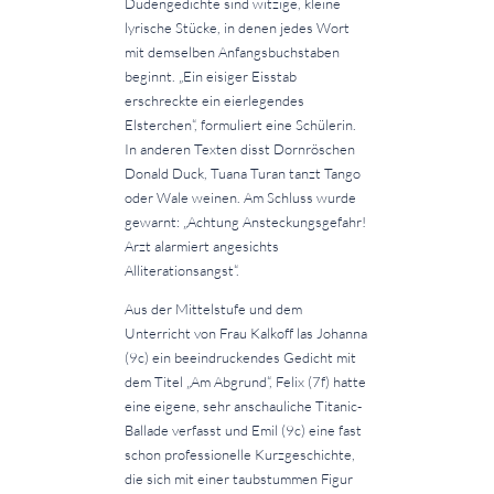
Dudengedichte sind witzige, kleine
lyrische Stücke, in denen jedes Wort
mit demselben Anfangsbuchstaben
beginnt. „Ein eisiger Eisstab
erschreckte ein eierlegendes
Elsterchen“, formuliert eine Schülerin.
In anderen Texten disst Dornröschen
Donald Duck, Tuana Turan tanzt Tango
oder Wale weinen. Am Schluss wurde
gewarnt: „Achtung Ansteckungsgefahr!
Arzt alarmiert angesichts
Alliterationsangst“.
Aus der Mittelstufe und dem
Unterricht von Frau Kalkoff las Johanna
(9c) ein beeindruckendes Gedicht mit
dem Titel „Am Abgrund“, Felix (7f) hatte
eine eigene, sehr anschauliche Titanic-
Ballade verfasst und Emil (9c) eine fast
schon professionelle Kurzgeschichte,
die sich mit einer taubstummen Figur