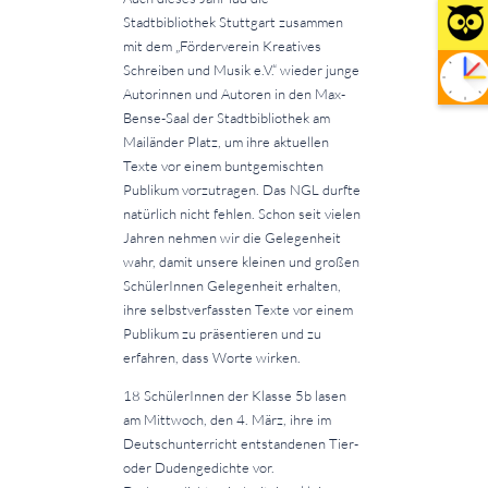
Stadtbibliothek Stuttgart zusammen
mit dem „Förderverein Kreatives
Schreiben und Musik e.V.“ wieder junge
Autorinnen und Autoren in den Max-
Bense-Saal der Stadtbibliothek am
Mailänder Platz, um ihre aktuellen
Texte vor einem buntgemischten
Publikum vorzutragen. Das NGL durfte
natürlich nicht fehlen. Schon seit vielen
Jahren nehmen wir die Gelegenheit
wahr, damit unsere kleinen und großen
SchülerInnen Gelegenheit erhalten,
ihre selbstverfassten Texte vor einem
Publikum zu präsentieren und zu
erfahren, dass Worte wirken.
18 SchülerInnen der Klasse 5b lasen
am Mittwoch, den 4. März, ihre im
Deutschunterricht entstandenen Tier-
oder Dudengedichte vor.