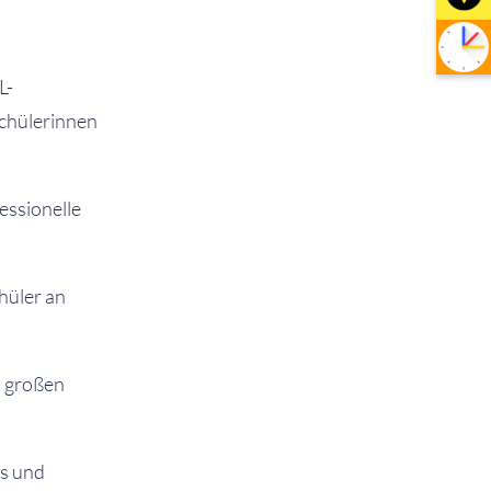
L-
Schülerinnen
essionelle
hüler an
. großen
hs und