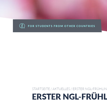
FOR STUDENTS FROM OTHER COUNTRIES
STARTSEITE
/
AKTUELLES
/
ERSTER NGL-FRÜHLI
ERSTER NGL-FRÜH