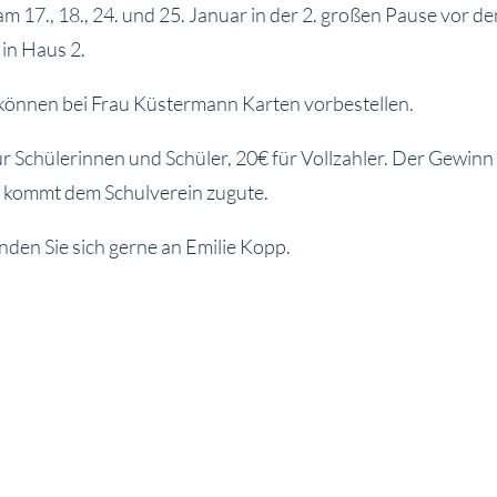
m 17., 18., 24. und 25. Januar in der 2. großen Pause vor d
in Haus 2.
 können bei Frau Küstermann Karten vorbestellen.
r Schülerinnen und Schüler, 20€ für Vollzahler. Der Gewinn
 kommt dem Schulverein zugute.
den Sie sich gerne an Emilie Kopp.
 sehr auf eine erfolgreiche und gut besuchte Veranstaltung