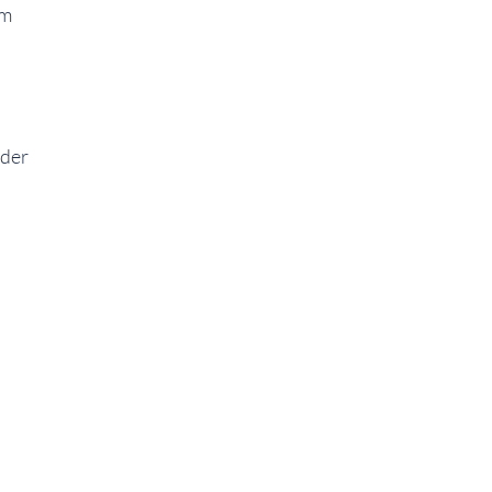
em
 der
!