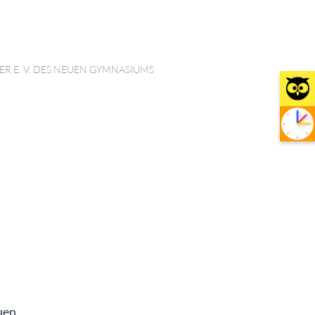
R E. V. DES NEUEN GYMNASIUMS
uen