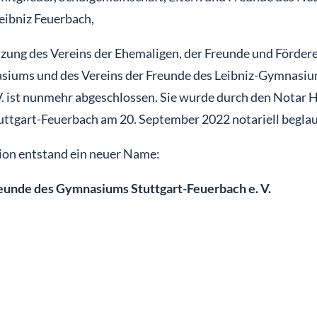
ibniz Feuerbach,
zung des Vereins der Ehemaligen, der Freunde und Förderer
iums und des Vereins der Freunde des Leibniz-Gymnasium
V. ist nunmehr abgeschlossen. Sie wurde durch den Notar H
tuttgart-Feuerbach am 20. September 2022 notariell beglau
ion entstand ein neuer Name:
eunde des Gymnasiums Stuttgart-Feuerbach e. V.
ion der beiden Vereine ändert sich nichts. Der momentane 
 Vaihinger. Im November 2022 wird eine Mitgliederversa
n der unter anderem Neuwahlen stattfinden werden (1. Vor
der Vorstand, Kassier, Kassenprüfer, Protokollführer).