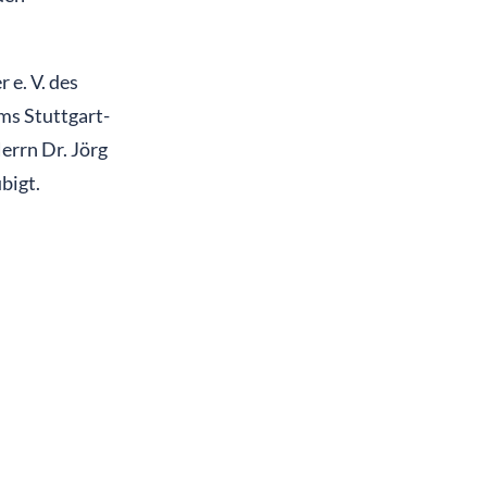
 e. V. des
s Stuttgart-
errn Dr. Jörg
bigt.
Vorstand ist
mmlung
stand,