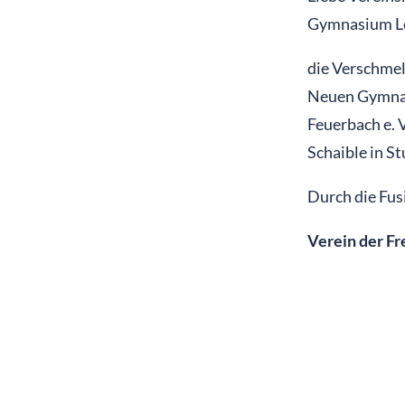
Gymnasium Le
die Verschmel
Neuen Gymnas
Feuerbach e. 
Schaible in S
Durch die Fus
Verein der Fr
Durch die Fus
Frau Brigitte
einberufen, i
stellvertreten