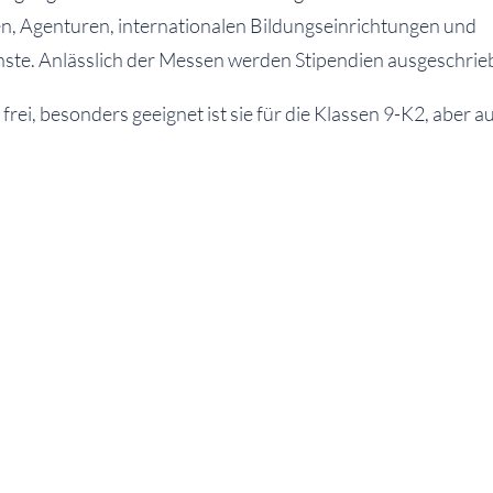
n, Agenturen, internationalen Bildungseinrichtungen und
ste. Anlässlich der Messen werden Stipendien ausgeschrie
t frei, besonders geeignet ist sie für die Klassen 9-K2, aber 
und Schüler des NGL dürfen gerne vorbeischauen! Selbstvers
 freiwillig, es handelt sich nicht um eine von der Schule orga
ltung, sondern um ein externes Angebot.
en Messen und Stipendien sowie weitere Informationen ru
saufenthalte gibt die Stiftung auf
https://www.aufindiewel
"AUF IN DIE WELT"