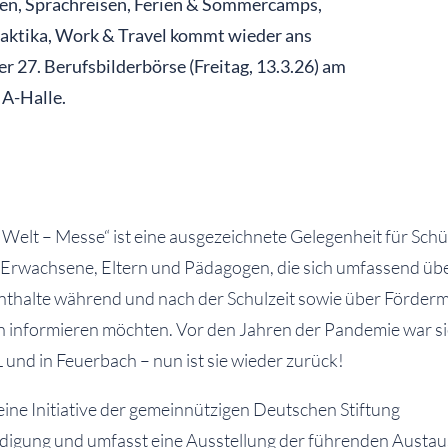
len, Sprachreisen, Ferien & Sommercamps,
Praktika, Work & Travel kommt wieder ans
r 27. Berufsbilderbörse (Freitag, 13.3.26) am
 A-Halle.
e Welt – Messe“ ist eine ausgezeichnete Gelegenheit für Sch
e Erwachsene, Eltern und Pädagogen, die sich umfassend üb
thalte während und nach der Schulzeit sowie über Förderm
n informieren möchten. Vor den Jahren der Pandemie war si
und in Feuerbach – nun ist sie wieder zurück!
eine Initiative der gemeinnützigen Deutschen Stiftung
digung und umfasst eine Ausstellung der führenden Austau