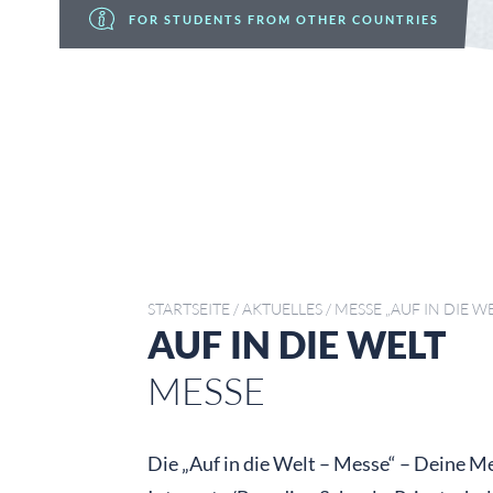
FOR STUDENTS FROM OTHER COUNTRIES
STARTSEITE
/
AKTUELLES
/
MESSE „AUF IN DIE W
AUF IN DIE WELT
MESSE
Die „Auf in die Welt – Messe“ – Deine M