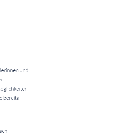
ülerinnen und
er
öglichkeiten
e bereits
sch-