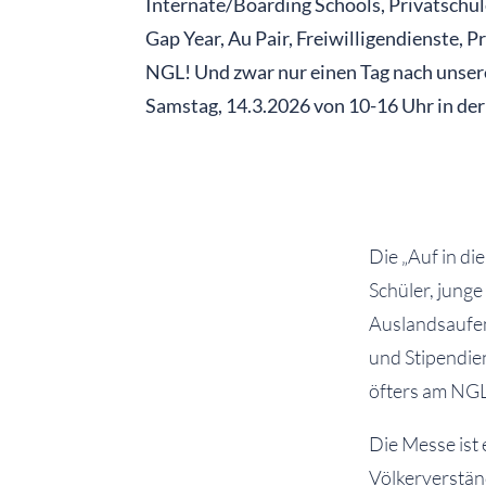
Internate/Boarding Schools, Privatschu
Gap Year, Au Pair, Freiwilligendienste, 
NGL! Und zwar nur einen Tag nach unsere
Samstag, 14.3.2026 von 10-16 Uhr in der
Die „Auf in di
Schüler, jung
Auslandsaufen
und Stipendie
öfters am NGL 
Die Messe ist 
Völkerverstän