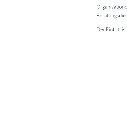
Organisatione
Beratungsdien
Der Eintritt is
Schülerinnen 
eine Teilnahme
Schulveransta
Hinweise zu d
Thema Ausland
PLAKAT ZUR MESSE 