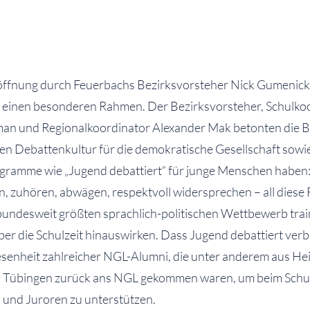
röffnung durch Feuerbachs Bezirksvorsteher Nick Gumenick 
 einen besonderen Rahmen. Der Bezirksvorsteher, Schulko
an und Regionalkoordinator Alexander Mak betonten die 
gen Debattenkultur für die demokratische Gesellschaft sow
gramme wie „Jugend debattiert“ für junge Menschen haben
, zuhören, abwägen, respektvoll widersprechen – all diese 
undesweit größten sprachlich-politischen Wettbewerb trai
er die Schulzeit hinauswirken. Dass Jugend debattiert verbi
senheit zahlreicher NGL-Alumni, die unter anderem aus Hei
d Tübingen zurück ans NGL gekommen waren, um beim Sch
n und Juroren zu unterstützen.