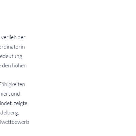
verlieh der
ordinatorin
Bedeutung
ie den hohen
:
Fähigkeiten
niert und
ndet, zeigte
delberg,
ulwettbewerb