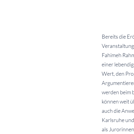
Bereits die E
Veranstaltung
Fahimeh Rahm
einer lebendi
Wert, den Pro
Argumentieren
werden beim b
können weit üb
auch die Anwe
Karlsruhe un
als Jurorinne