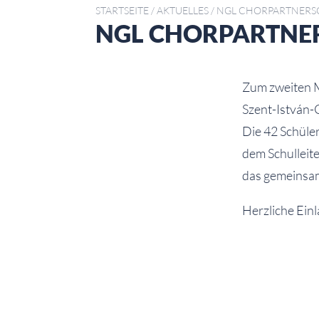
STARTSEITE
/
AKTUELLES
/
NGL CHORPARTNERS
NGL CHORPARTNER
Zum zweiten M
Szent-István-
Die 42 Schüler
dem Schulleite
das gemeinsam
Herzliche Ein