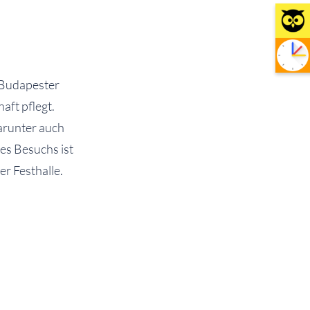
 Budapester
ft pflegt.
darunter auch
es Besuchs ist
r Festhalle.