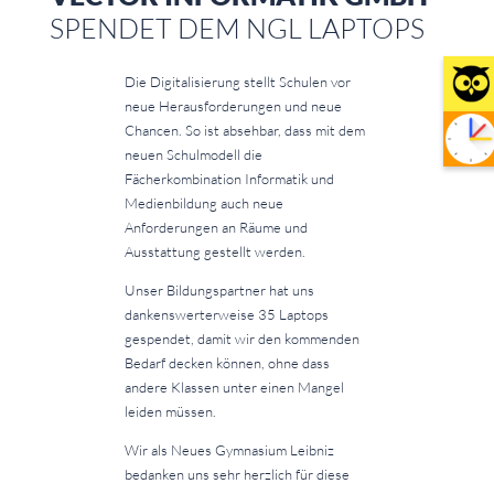
SPENDET DEM NGL LAPTOPS
Die Digitalisierung stellt Schulen vor
neue Herausforderungen und neue
Chancen. So ist absehbar, dass mit dem
neuen Schulmodell die
Fächerkombination Informatik und
Medienbildung auch neue
Anforderungen an Räume und
Ausstattung gestellt werden.
Unser Bildungspartner hat uns
dankenswerterweise 35 Laptops
gespendet, damit wir den kommenden
Bedarf decken können, ohne dass
andere Klassen unter einen Mangel
leiden müssen.
Wir als Neues Gymnasium Leibniz
bedanken uns sehr herzlich für diese