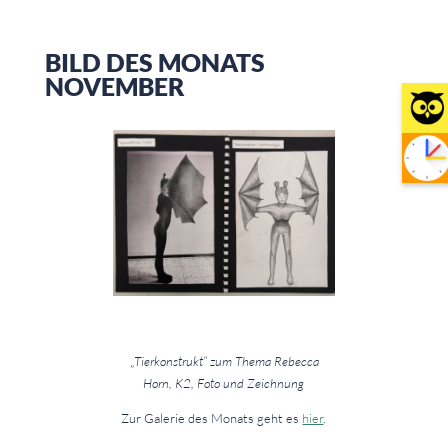
BILD DES MONATS
NOVEMBER
„Tierkonstrukt“ zum Thema Rebecca
Horn, K2, Foto und Zeichnung
Zur Galerie des Monats geht es
hier
.