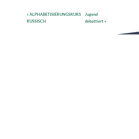
«
ALPHABETISIERUNGSKURS
Jugend
RUSSISCH
debattiert
»
SCHNELLZUGRIFF
PLATTFORMEN
UNSERE HAUSORDNUNG
ONLINEBUCHUNGSSYSTEM
WAS AKTUELL IST
VERTRETUNGSPLAN
SPEISEPLAN
SCHLIESSFÄCHER
KONTAKT
ANFAHRT
Neues Gymnasium Leibniz
ANFAHRT AUF GOOGLE MAPS
Klagenfurter Straße 75
70469
Stuttgart (Feuerbach)
0711 / 216-59850