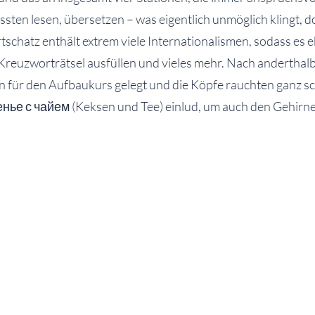
sten lesen, übersetzen – was eigentlich unmöglich klingt, d
schatz enthält extrem viele Internationalismen, sodass es 
 Kreuzworträtsel ausfüllen und vieles mehr. Nach anderthal
n für den Aufbaukurs gelegt und die Köpfe rauchten ganz sc
енье с чайем (Keksen und Tee) einlud, um auch den Gehirn
ause wurde es nun richtig anspruchsvoll: Nun mussten russ
 Stadtkarten gelesen werden, Menükarten entziffert und Pr
 deutschen Bundesländer auf Russisch übersetzt werden. All
tunde lang konzentriert und durchliefen alle Stationen, soda
er zur gemeinsamen Abschlussprüfung zulassen konnte. Die
ext zu lesen, der aus immer mehr russischen und weniger de
rfasst war. Alle haben die Prüfung mit Bravour bestanden 
 man in drei Stunden die russische Schrift erlernen kann. Wi