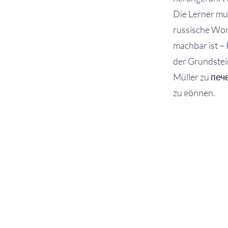
Die Lerner mus
russische Wort
machbar ist –
der Grundstei
Müller zu печ
zu gönnen.
Nach dieser P
Fahrpläne und
und sogar die
eine weitere S
alle Teilnehm
darin, einen T
Buchstaben ve
bewiesen, dass