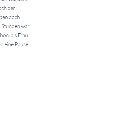
och der
eben doch
b Stunden war
hön, als Frau
en eine Pause
ische
eise errechnet
e arbeiteten
ss Frau Müller
se bestand
utschen
und somit
r gratulieren