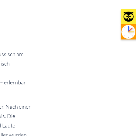
ussisch am
isch-
– erlernbar
er. Nach einer
is. Die
d Laute
ller wurden.