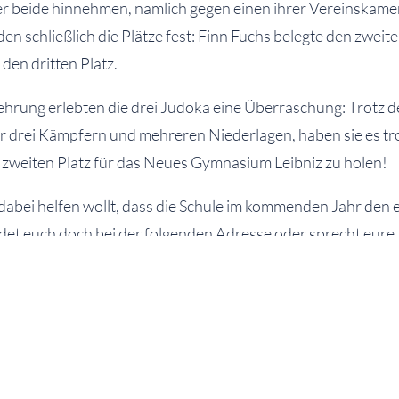
r beide hinnehmen, nämlich gegen einen ihrer Vereinskame
n schließlich die Plätze fest: Finn Fuchs belegte den zweit
den dritten Platz.
ehrung erlebten die drei Judoka eine Überraschung: Trotz d
r drei Kämpfern und mehreren Niederlagen, haben sie es t
n zweiten Platz für das Neues Gymnasium Leibniz zu holen!
abei helfen wollt, dass die Schule im kommenden Jahr den e
ldet euch doch bei der folgenden Adresse oder sprecht eure
e an.
@gmail.com