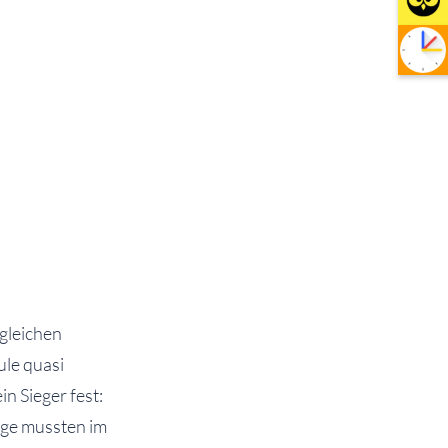
 gleichen
ule quasi
n Sieger fest:
age mussten im