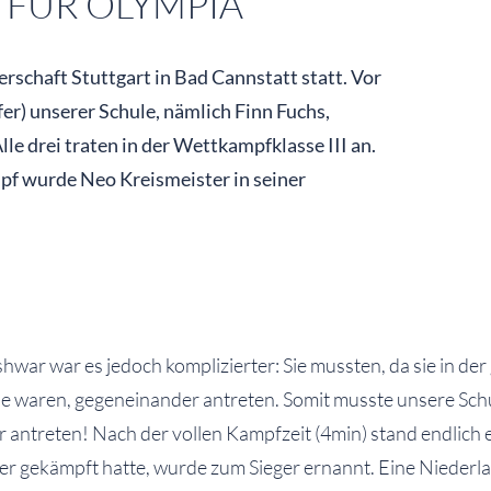
 FÜR OLYMPIA
rschaft Stuttgart in Bad Cannstatt statt. Vor
r) unserer Schule, nämlich Finn Fuchs,
lle drei traten in der Wettkampfklasse III an.
pf wurde Neo Kreismeister in seiner
shwar war es jedoch komplizierter: Sie mussten, da sie in der
e waren, gegeneinander antreten. Somit musste unsere Sch
antreten! Nach der vollen Kampfzeit (4min) stand endlich ei
ver gekämpft hatte, wurde zum Sieger ernannt. Eine Niederl