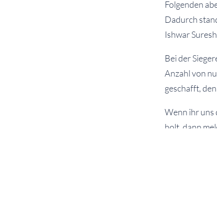
Folgenden abe
Dadurch stande
Ishwar Suresh 
Bei der Sieger
Anzahl von nu
geschafft, de
Wenn ihr uns d
holt, dann me
Sportlehrkräft
judoteam.ngl