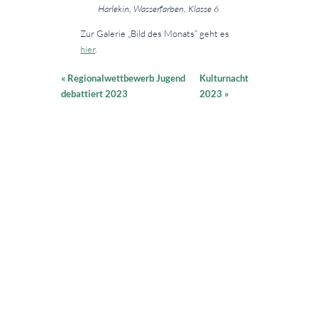
Harlekin, Wasserfarben, Klasse 6
Zur Galerie „Bild des Monats“ geht es
hier
.
«
Regionalwettbewerb Jugend
Kulturnacht
debattiert 2023
2023
»
SCHNELLZUGRIFF
PLATTFORMEN
UNSERE HAUSORDNUNG
ONLINEBUCHUNGSSYSTEM
WAS AKTUELL IST
VERTRETUNGSPLAN
SPEISEPLAN
SCHLIESSFÄCHER
KONTAKT
ANFAHRT
Neues Gymnasium Leibniz