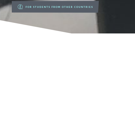
FOR STUDENTS FROM OTHER COUNTRIES
BERUFECASTING 2023
BERUFSORIENTIERUNG
In diesem Jahr konnten unsere Schülerinnen und Schüler
erstmals nach der pandemiebedingten Unterbrechung wieder
am Feuerbacher „Berufecasting“ teilnehmen.