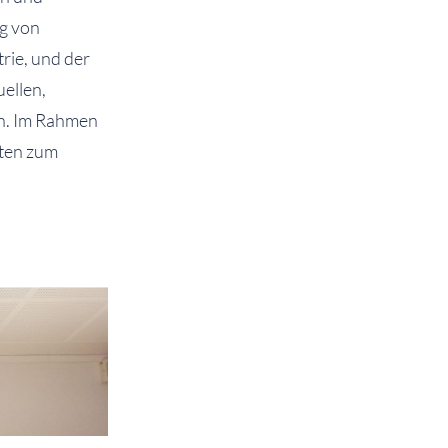
ng von
rie, und der
ellen,
n. Im Rahmen
rten zum