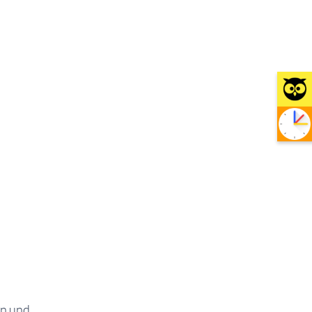
rn und