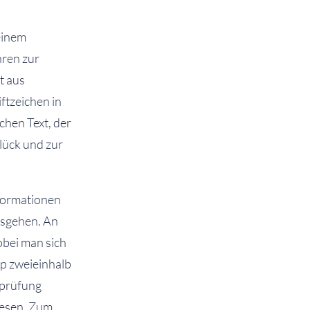
einem
hren zur
t aus
ftzeichen in
chen Text, der
Glück und zur
nformationen
losgehen. An
obei man sich
p zweieinhalb
sprüfung
lesen. Zum