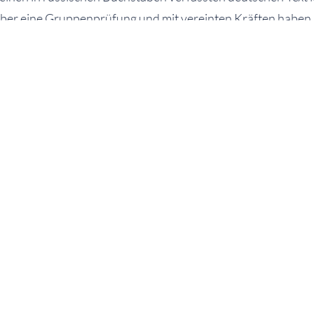
aber eine Gruppenprüfung und mit vereinten Kräften haben 
ke an alle Eltern und SchülerInnen für Ihr Interesse und I
ller für den perfekt vorbereiteten und interessanten Kurs!