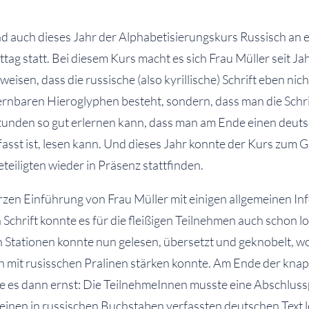
d auch dieses Jahr der Alphabetisierungskurs Russisch an 
tag statt. Bei diesem Kurs macht es sich Frau Müller seit Ja
eisen, dass die russische (also kyrillische) Schrift eben nich
ernbaren Hieroglyphen besteht, sondern, dass man die Schri
Stunden so gut erlernen kann, dass man am Ende einen deuts
erfasst ist, lesen kann. Und dieses Jahr konnte der Kurs zum 
eteiligten wieder in Präsenz stattfinden.
rzen Einführung von Frau Müller mit einigen allgemeinen I
 Schrift konnte es für die fleißigen Teilnehmen auch schon 
 Stationen konnte nun gelesen, übersetzt und geknobelt, w
 mit rusisschen Pralinen stärken konnte. Am Ende der knap
 es dann ernst: Die TeilnehmeInnen musste eine Abschlus
einen in russischen Buchstaben verfassten deutschen Text 