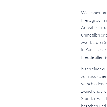
Wie immer fan
Freitagnachmit
Aufgabe zu bew
unmöglich erl
zwei bis drei 
in Kyrilliza v
Freude aller B
Nach einer ku
zur russischen
verschiedenen
zwischendurch
Stunden wurde
bestehen und 