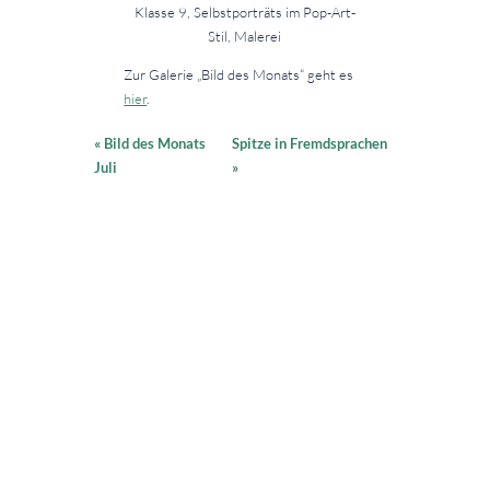
Klasse 9, Selbstporträts im Pop-Art-
Stil, Malerei
Zur Galerie „Bild des Monats“ geht es
hier
.
«
Bild des Monats
Spitze in Fremdsprachen
Juli
»
SCHNELLZUGRIFF
PLATTFORMEN
UNSERE HAUSORDNUNG
ONLINEBUCHUNGSSYSTEM
WAS AKTUELL IST
VERTRETUNGSPLAN
SPEISEPLAN
SCHLIESSFÄCHER
KONTAKT
ANFAHRT