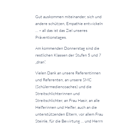
Gut auskommen miteinander, sich und
andere schützen, Empathie entwickeln
… – all das ist das Ziel unseres
Präventionstages.
Am kommenden Donnerstag sind die
restlichen Klassen der Stufen 5 und 7
„dran“.
Vielen Dank an unsere Referentinnen
und Referenten, an unsere SMC
(Schülermediencoaches) und die
Streitschlichterinnen und
Streitschlichter, an Frau Hasir, an alle
Helferinnen und Helfer, auch an die
unterstützenden Eltern, vor allem Frau
Steinle, für die Bewirtung … und Herrn
Rollmann ein großes Dankeschön für
die Gesamtorganisation der