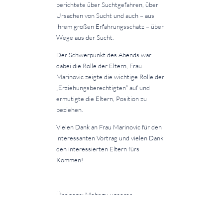
berichtete über Suchtgefahren, über
Ursachen von Sucht und auch – aus
ihrem großen Erfahrungsschatz – über
Wege aus der Sucht.
Der Schwerpunkt des Abends war
dabei die Rolle der Eltern, Frau
Marinovic zeigte die wichtige Rolle der
„Erziehungsberechtigten“ auf und
ermutigte die Eltern, Position zu
beziehen.
Vielen Dank an Frau Marinovic für den
interessanten Vortrag und vielen Dank
den interessierten Eltern fürs
Kommen!
Übrigens: Mehr zu unserer
Kooperation mit Release U21 erfahren
Sie
hier
.