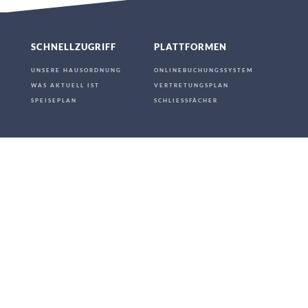
SCHNELLZUGRIFF
PLATTFORMEN
UNSERE HAUSORDNUNG
ONLINEBUCHUNGSSYSTEM
WAS AKTUELL IST
VERTRETUNGSPLAN
SPEISEPLAN
SCHLIESSFÄCHER
KONTAKT
ANFAHRT
Neues Gymnasium Leibniz
ANFAHRT AUF GOOGLE MAPS
Klagenfurter Straße 75
70469
Stuttgart (Feuerbach)
0711 / 216-59850
0711/216-9559844
neues.gymnasium.leibniz@stuttgart.de