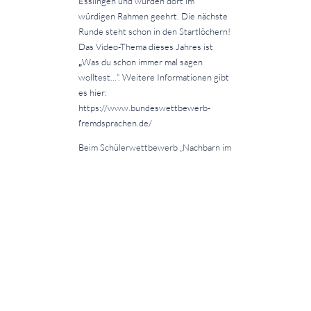
Esslingen und wurden dort im
würdigen Rahmen geehrt. Die nächste
Runde steht schon in den Startlöchern!
Das Video-Thema dieses Jahres ist
„
Was du schon immer mal sagen
wolltest…“. Weitere Informationen gibt
es hier:
https://www.bundeswettbewerb-
fremdsprachen.de/
Beim Schülerwettbewerb „Nachbarn im
Osten, Europäische Geschichte(n) –
Serbien und Baden-Württemberg“
konnten sich drei Schülerinnen über
Preise freuen: Rina Mehmeti, 11e,
gewann im Wettbewerbsteil Suchen
und Finden. Im Wettbewerbsteil
Schreiben und Gestalten konnten Paula
Reinhardt und Martha Thiel aus der 8b
mit ihrem Stop-Motion-Videorezept zur
Zubereitung einer serbischen