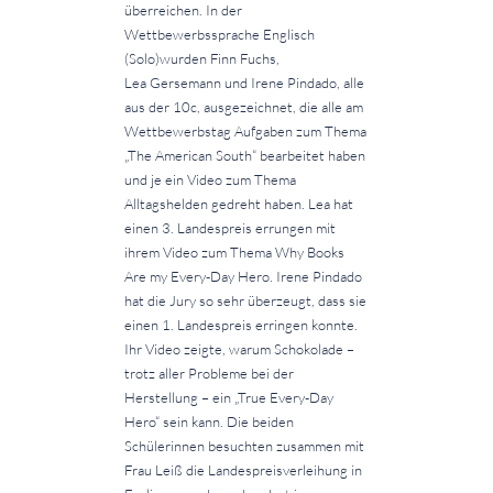
überreichen. In der
Wettbewerbssprache Englisch
(Solo)wurden Finn Fuchs,
Lea Gersemann und Irene Pindado, alle
aus der 10c, ausgezeichnet, die alle am
Wettbewerbstag Aufgaben zum Thema
„The American South“ bearbeitet haben
und je ein Video zum Thema
Alltagshelden gedreht haben. Lea hat
einen 3. Landespreis errungen mit
ihrem Video zum Thema Why Books
Are my Every-Day Hero. Irene Pindado
hat die Jury so sehr überzeugt, dass sie
einen 1. Landespreis erringen konnte.
Ihr Video zeigte, warum Schokolade –
trotz aller Probleme bei der
Herstellung – ein „True Every-Day
Hero“ sein kann. Die beiden
Schülerinnen besuchten zusammen mit
Frau Leiß die Landespreisverleihung in